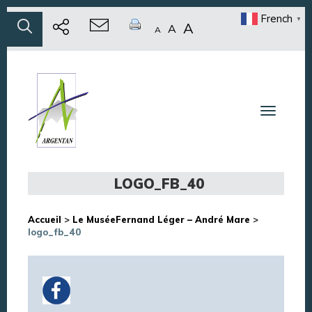
French
▼
A
A
A
Toggle n
LOGO_FB_40
Accueil
>
Le MuséeFernand Léger – André Mare
>
logo_fb_40