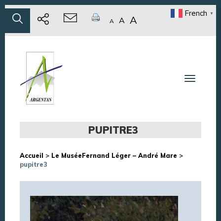
French
▼
A
A
A
Toggle n
PUPITRE3
Accueil
>
Le MuséeFernand Léger – André Mare
>
pupitre3