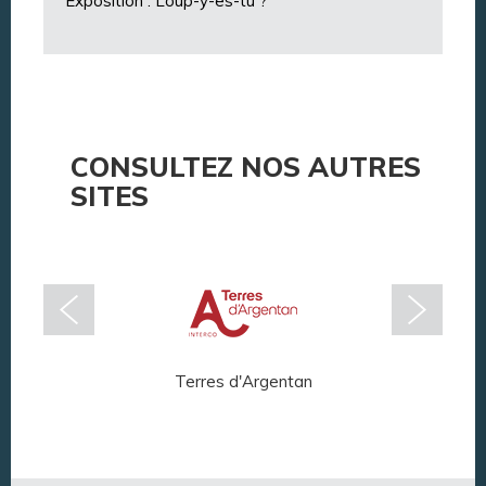
Exposition : Loup-y-es-tu ?
CONSULTEZ NOS AUTRES
SITES
Terres d'Argentan
Arg