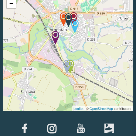
−
Leaflet
| ©
OpenStreetMap
contributors