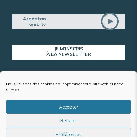
Argentan
web tv
JE M’INSCRIS
À LA NEWSLETTER
ALERTE POPULATION
Nous utilisons des cookies pour optimiser notre site web et notre
service.
Accepter
Plan du site
Refuser
Mentions légales et politique de confidentialité
Accessibilité : conformité partielle
Politique de cookies (UE)
Préférences