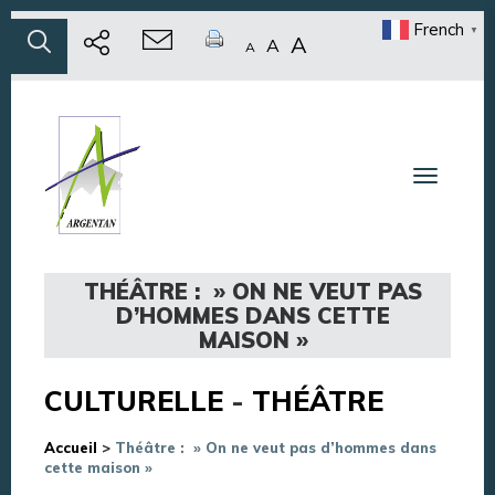
French
▼
A
A
A
Toggle n
THÉÂTRE : » ON NE VEUT PAS
D’HOMMES DANS CETTE
MAISON »
CULTURELLE
-
THÉÂTRE
Accueil
>
Théâtre : » On ne veut pas d’hommes dans
cette maison »