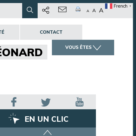
French
▼
A
A
A
TÉ
CONTACT
VOUS ÊTES
LÉONARD
EN UN CLIC