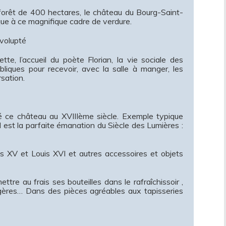
 forêt de 400 hectares, le château du Bourg-Saint-
que à ce magnifique cadre de verdure.
 volupté
te, l’accueil du poète Florian, la vie sociale des
liques pour recevoir, avec la salle à manger, les
rsation.
é ce château au XVIIIème siècle. Exemple typique
l est la parfaite émanation du Siècle des Lumières :
is XV et Louis XVI et autres accessoires et objets
ttre au frais ses bouteilles dans le rafraîchissoir ,
ergères… Dans des pièces agréables aux tapisseries